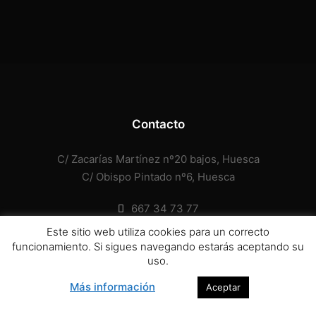
Contacto
C/ Zacarías Martínez nº20 bajos, Huesca
C/ Obispo Pintado nº6, Huesca
667 34 73 77
https://centrovidanuevahuesca.org.es/escriba-
Este sitio web utiliza cookies para un correcto
un-e-mail/
funcionamiento. Si sigues navegando estarás aceptando su
uso.
Más información
Aceptar