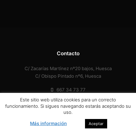
Boat
Lonely
Boat
Morbi
purus
massa,
rhoncus
Contacto
ut
diam
C/ Zacarías Martínez nº20 bajos, Huesca
et,
ornare
C/ Obispo Pintado nº6, Huesca
ornare
mi.
667 34 73 77
Cras
https://centrovidanuevahuesca.org.es/escriba-
Este sitio web utiliza cookies para un correcto
ac
un-e-mail/
funcionamiento. Si sigues navegando estarás aceptando su
fermentum
uso.
tellus.
Más información
Aceptar
Iceland
Landscape